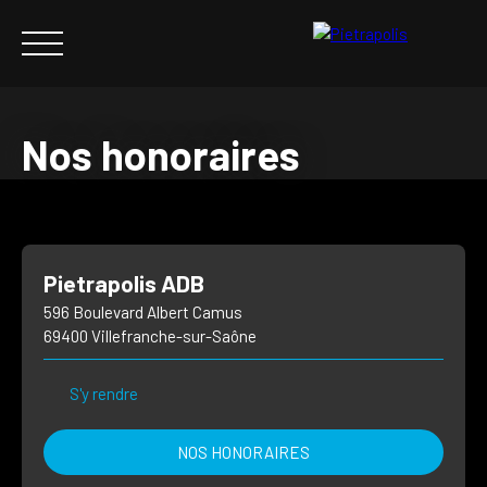
Nos honoraires
ACHETER
VENDRE
NOS AGENCES
NOUS REJOINDRE
N
Pietrapolis ADB
ESTIMER
596 Boulevard Albert Camus
69400 Villefranche-sur-Saône
S'y rendre
NOS HONORAIRES